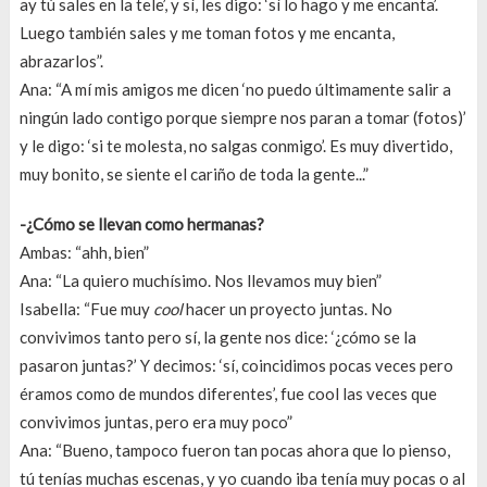
ay tú sales en la tele’, y sí, les digo: ‘sí lo hago y me encanta’.
Luego también sales y me toman fotos y me encanta,
abrazarlos”.
Ana: “A mí mis amigos me dicen ‘no puedo últimamente salir a
ningún lado contigo porque siempre nos paran a tomar (fotos)’
y le digo: ‘si te molesta, no salgas conmigo’. Es muy divertido,
muy bonito, se siente el cariño de toda la gente...”
-¿Cómo se llevan como hermanas?
Ambas: “ahh, bien”
Ana: “La quiero muchísimo. Nos llevamos muy bien”
Isabella: “Fue muy
cool
hacer un proyecto juntas. No
convivimos tanto pero sí, la gente nos dice: ‘¿cómo se la
pasaron juntas?’ Y decimos: ‘sí, coincidimos pocas veces pero
éramos como de mundos diferentes’, fue cool las veces que
convivimos juntas, pero era muy poco”
Ana: “Bueno, tampoco fueron tan pocas ahora que lo pienso,
tú tenías muchas escenas, y yo cuando iba tenía muy pocas o al