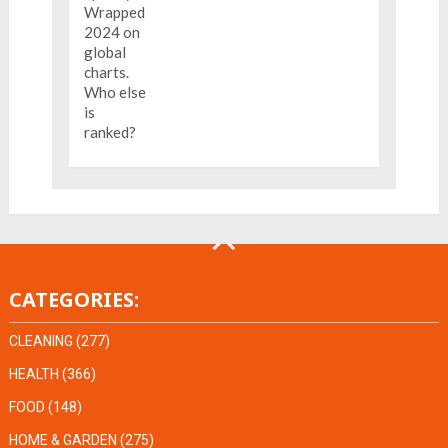
CATEGORIES:
CLEANING
(277)
HEALTH
(366)
FOOD
(148)
HOME & GARDEN
(275)